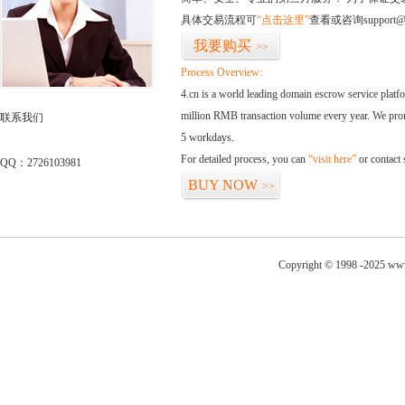
具体交易流程可
“点击这里”
查看或咨询support@
我要购买
>>
Process Overview:
4.cn is a world leading domain escrow service plat
million RMB transaction volume every year. We promi
联系我们
5 workdays.
For detailed process, you can
“visit here”
or contact
QQ：2726103981
BUY NOW
>>
Copyright © 1998 -2025 www