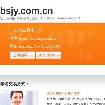
bsjy.com.cn
您正在访问的域名可以转让!This domain name is for sale!
一口价出售中！
域名
bsjy.com.cn
Domain Name:
售价
CNY 11177.00
Listing Price:
立即购买
BUY NOW
>>
>>
域名交易方式：
通过金名网(4.cn) 中介交易
金名网(4.cn)是全球领先的域名交易服务机
简单、安全、专业的第三方服务！ 为了保证交